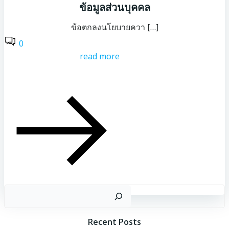
ข้อมูลส่วนบุคคล
ข้อตกลงนโยบายควา […]
0
read more
ค้
Recent Posts