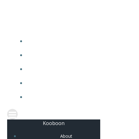
Skip
Kooboon
to
content
ABOUT
FEATURES
DOWNLOAD
CONTACT
PRIVACY POLICY
Kooboon
About